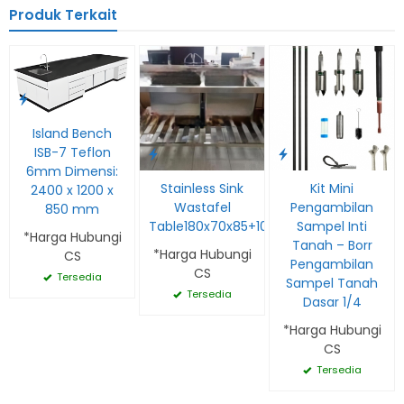
Produk Terkait
Island Bench
ISB-7 Teflon
6mm Dimensi:
Stainless Sink
Kit Mini
2400 x 1200 x
Wastafel
Pengambilan
850 mm
Table180x70x85+10
Sampel Inti
*Harga Hubungi
Tanah – Borr
*Harga Hubungi
CS
Pengambilan
CS
Tersedia
Sampel Tanah
Tersedia
Dasar 1/4
*Harga Hubungi
CS
Tersedia