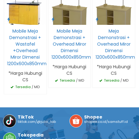
Mobile Meja
Mobile Meja
Meja
Demonstrasi +
Demonstrasi +
Demonstrasi +
Wastafel
Overhead Miror
Overhead Miror
+Overhead
Dimensi
Dimensi
Miror Dimensi
1200x600x850mm
1200x600x850mm
1200x600x850mm
*Harga Hubungi
*Harga Hubungi
*Harga Hubungi
CS
CS
CS
Tersedia
/ MD
Tersedia
/ MD
Tersedia
/ MD
TikTok
Shopee
tiktok.com/@julio_lab
shopee.co.id/samstuff.id
Tokopedia