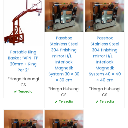
Passbox
Passbox
Stainless Steel
Stainless Steel
304 finishing
304 finishing
Portable Ring
mirror H/L –
mirror H/L –
Basket “APN-TP
Interlock
Interlock
20mm + Ring
Magnetik
Magnetik
Per 2”
System 30 × 30
System 40 × 40
*Harga Hubungi
× 30 cm
× 40 cm
CS
*Harga Hubungi
*Harga Hubungi
Tersedia
CS
CS
Tersedia
Tersedia