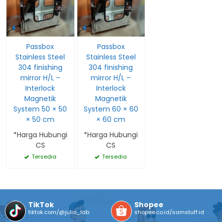
Passbox
Passbox
Stainless Steel
Stainless Steel
304 finishing
304 finishing
mirror H/L –
mirror H/L –
Interlock
Interlock
Magnetik
Magnetik
System 50 × 50
System 60 × 60
× 50 cm
× 60 cm
*Harga Hubungi
*Harga Hubungi
CS
CS
Tersedia
Tersedia
TikTok
Shopee
tiktok.com/@julio_lab
shopee.co.id/samstuff.id