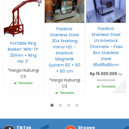
Passbox
Passbox
Stainless Steel
Stainless Steel
UV Interlock
304 finishing
Portable Ring
Otomatis – Pass
mirror H/L –
Basket “APN-TP
Box Stainless
Interlock
20mm + Ring
Steel
Magnetik
Per 2”
85x85x85cm
System 60 × 60
*Harga Hubungi
× 60 cm
Rp 15.000.000
Rp
CS
*Harga Hubungi
16.000.000
Tersedia
CS
Tersedia
Tersedia
TikTok
Shopee