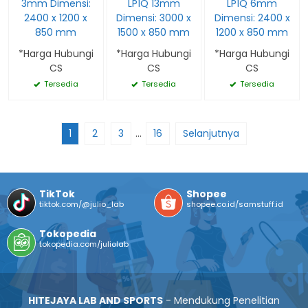
3mm Dimensi:
LP1Q 13mm
LP1Q 6mm
2400 x 1200 x
Dimensi: 3000 x
Dimensi: 2400 x
850 mm
1500 x 850 mm
1200 x 850 mm
*Harga Hubungi
*Harga Hubungi
*Harga Hubungi
CS
CS
CS
Tersedia
Tersedia
Tersedia
1
2
3
…
16
Selanjutnya
TikTok
Shopee
tiktok.com/@julio_lab
shopee.co.id/samstuff.id
Tokopedia
tokopedia.com/juliolab
HITEJAYA LAB AND SPORTS
- Mendukung Penelitian