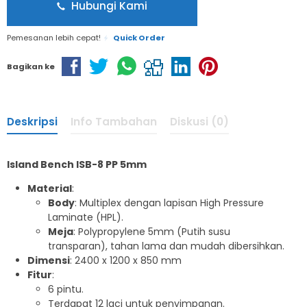
Hubungi Kami
Pemesanan lebih cepat!
Quick Order
Bagikan ke
Deskripsi
Info Tambahan
Diskusi (0)
Island Bench ISB-8 PP 5mm
Material
:
Body
: Multiplex dengan lapisan High Pressure
Laminate (HPL).
Meja
: Polypropylene 5mm (Putih susu
transparan), tahan lama dan mudah dibersihkan.
Dimensi
: 2400 x 1200 x 850 mm
Fitur
:
6 pintu.
Terdapat 12 laci untuk penyimpanan.