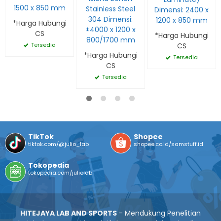
1500 x 850 mm
Stainless Steel
Dimensi: 2400 x
304 Dimensi:
1200 x 850 mm
*Harga Hubungi
±4000 x 1200 x
CS
*Harga Hubungi
800/1700 mm
CS
Tersedia
*Harga Hubungi
Tersedia
CS
Tersedia
TikTok
Shopee
tiktok.com/@julio_lab
shopee.co.id/samstuff.id
Tokopedia
tokopedia.com/juliolab
HITEJAYA LAB AND SPORTS
- Mendukung Penelitian