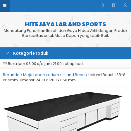
HITEJAYA LAB AND SPORTS
Mendukung Penelitian Ilmiah dan Gaya Hidup Aktif dengan Produk
Berkualitas untuk Masa Depan yang Lebih Baik
Kategori Produk
Buka jam 08.00 s/d jam 21.00 setiap hari
Beranda
»
Meja Laboratorium
»
Island Bench
»
Island Bench ISB-8
PP 5mm Dimensi: 2400 x 1200 x 850 mm