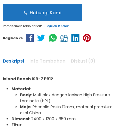
Hubungi Kami
Pemesanan lebih cepat!
Quick Order
Bagikan ke
Deskripsi
Info Tambahan
Diskusi (0)
Island Bench ISB-7 PR12
Material
:
Body
: Multiplex dengan lapisan High Pressure
Laminate (HPL).
Meja
: Phenolic Resin 12mm, material premium
asal China.
Dimensi
: 2400 x 1200 x 850 mm
Fitur
: