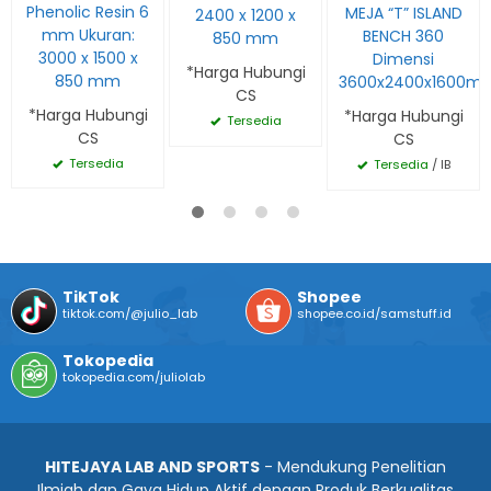
Phenolic Resin 6
MEJA “T” ISLAND
2400 x 1200 x
mm Ukuran:
BENCH 360
850 mm
3000 x 1500 x
Dimensi
*Harga Hubungi
850 mm
3600x2400x1600m
CS
*Harga Hubungi
*Harga Hubungi
Tersedia
CS
CS
Tersedia
Tersedia
/ IB
TikTok
Shopee
tiktok.com/@julio_lab
shopee.co.id/samstuff.id
Tokopedia
tokopedia.com/juliolab
HITEJAYA LAB AND SPORTS
- Mendukung Penelitian
Ilmiah dan Gaya Hidup Aktif dengan Produk Berkualitas