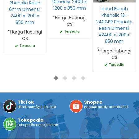
Dimensi: 2400 x
Phenolic Resin
1200 x 850 mm
Island Bench
6mm Dimensi:
Phenolic 13-
2400 x 1200 x
*Harga Hubungi
240CPR Phenolic
850 mm
CS
Resin Dimensi:
*Harga Hubungi
Tersedia
±2400 x 1200 x
CS
850 mm
Tersedia
*Harga Hubungi
CS
Tersedia
TikTok
Shopee
tiktok.com/@julio_lab
shopee.co.id/samstuff.id
Tokopedia
tokopedia.com/juliolab