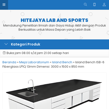
HITEJAYA LAB AND SPORTS
Mendukung Penelitian Ilmiah dan Gaya Hidup Aktif dengan Produk
Berkualitas untuk Masa Depan yang Lebih Baik
Kategori Produk
Buka jam 08.00 s/d jam 21.00 setiap hari
Beranda
»
Meja Laboratorium
»
Island Bench
»
Island Bench ISB-6
Fiberglass LP1Q 13mm Dimensi: 3000 x 1500 x 850 mm