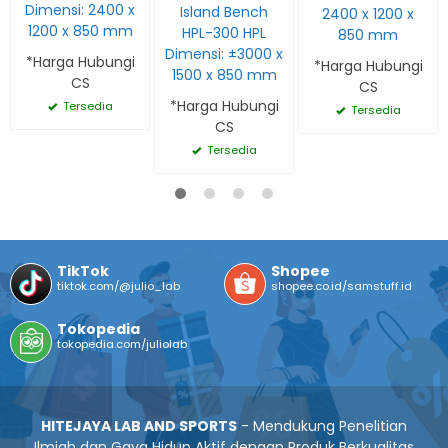
Dimensi: 2400 x
Island Bench
2400 x 1200 x
1200 x 850 mm
HPL-300 HPL
850 mm
Dimensi: ±3000 x
*Harga Hubungi
*Harga Hubungi
1500 x 850 mm
CS
CS
*Harga Hubungi
Tersedia
Tersedia
CS
Tersedia
TikTok
Shopee
tiktok.com/@julio_lab
shopee.co.id/samstuff.id
Tokopedia
tokopedia.com/juliolab
HITEJAYA LAB AND SPORTS
- Mendukung Penelitian
Ilmiah dan Gaya Hidup Aktif dengan Produk Berkualitas