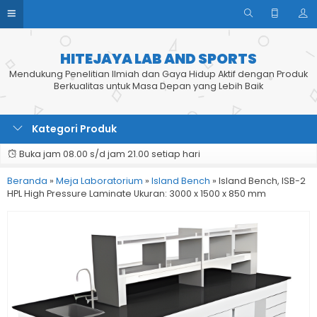
HITEJAYA LAB AND SPORTS
Mendukung Penelitian Ilmiah dan Gaya Hidup Aktif dengan Produk
Berkualitas untuk Masa Depan yang Lebih Baik
Kategori Produk
Buka jam 08.00 s/d jam 21.00 setiap hari
Beranda
»
Meja Laboratorium
»
Island Bench
»
Island Bench, ISB-2
HPL High Pressure Laminate Ukuran: 3000 x 1500 x 850 mm