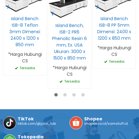
Island Bench
Island Bench
ISB-8 Teflon
ISB-8 PP 5mm
Island Bench,
3mm Dimensi:
Dimensi: 2400 x
ISB-2 PR6
2400 x 1200 x
1200 x 850 mm
Phenolic Resin 6
850 mm
mm, Ex. USA
*Harga Hubungi
Ukuran: 3000 x
*Harga Hubungi
CS
1500 x 850 mm
CS
Tersedia
*Harga Hubungi
Tersedia
CS
Tersedia
TikTok
Shopee
tiktok.com/@julio_lab
shopee.co.id/samstuff.id
Tokopedia