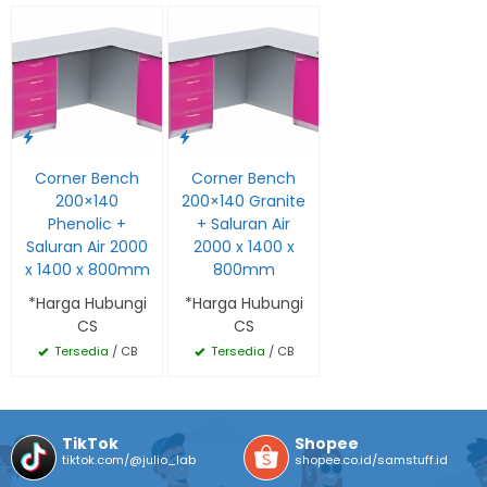
Corner Bench
Corner Bench
200×140
200×140 Granite
Phenolic +
+ Saluran Air
Saluran Air 2000
2000 x 1400 x
x 1400 x 800mm
800mm
*Harga Hubungi
*Harga Hubungi
CS
CS
Tersedia
/ CB
Tersedia
/ CB
TikTok
Shopee
tiktok.com/@julio_lab
shopee.co.id/samstuff.id