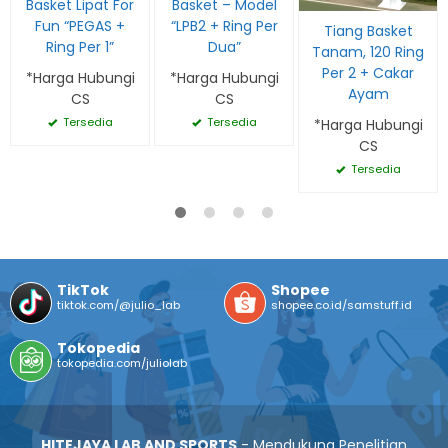
Basket Lipat For
Basket – Model
Fun “PEGAS +
“LPB2 + Ring Per
Tiang Basket
Ring Per 1”
Dua”
Tanam, 120 Ring
Per 2 + Cakar
*Harga Hubungi
*Harga Hubungi
Ayam
CS
CS
Tersedia
Tersedia
*Harga Hubungi
CS
Tersedia
TikTok
Shopee
tiktok.com/@julio_lab
shopee.co.id/samstuff.id
Tokopedia
tokopedia.com/juliolab
HITEJAYA LAB AND SPORTS
- Mendukung Penelitian