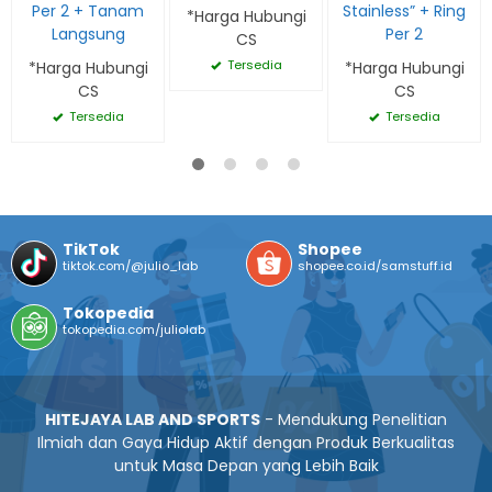
Per 2 + Tanam
Stainless” + Ring
*Harga Hubungi
Langsung
Per 2
CS
Tersedia
*Harga Hubungi
*Harga Hubungi
CS
CS
Tersedia
Tersedia
TikTok
Shopee
tiktok.com/@julio_lab
shopee.co.id/samstuff.id
Tokopedia
tokopedia.com/juliolab
HITEJAYA LAB AND SPORTS
- Mendukung Penelitian
Ilmiah dan Gaya Hidup Aktif dengan Produk Berkualitas
untuk Masa Depan yang Lebih Baik