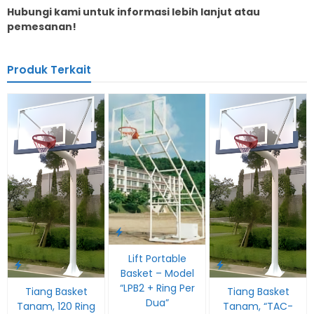
Hubungi kami untuk informasi lebih lanjut atau
pemesanan!
Produk Terkait
Lift Portable
Basket – Model
“LPB2 + Ring Per
Tiang Basket
Tiang Basket
Dua”
Tanam, 120 Ring
Tanam, “TAC-