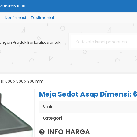
k Ukuran 1300
g
Konfirmasi
Testimonial
er Tap Phenolic
inless 304
engan Produk Berkualitas untuk
x 800mm
lic Resin)
GAS + Ring
Per1
i: 600 x 500 x 900 mm
kapi UV & I
Meja Sedot Asap Dimensi: 
Stok
Kategori
INFO HARGA