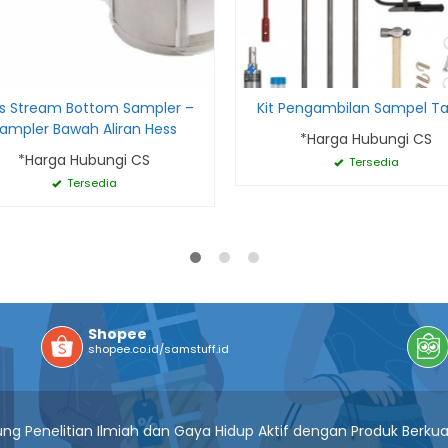
s Stream Bottom Sampler –
Kit Pengambilan Sampel T
ampler Bawah Aliran Hess
*Harga Hubungi CS
*Harga Hubungi CS
Tersedia
Tersedia
Shopee
shopee.co.id/samstuff.id
g Penelitian Ilmiah dan Gaya Hidup Aktif dengan Produk Berkua