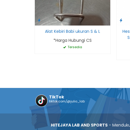
Alat Kebiri Babi ukuran S & L
Hes
S
*Harga Hubungi CS
Tersedia
TikTok
tiktok.com/@julio_lab
HITEJAYA LAB AND SPORTS
- Mendukun