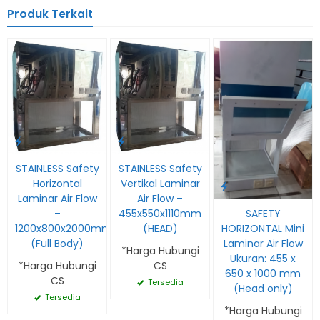
Produk Terkait
STAINLESS Safety
STAINLESS Safety
Horizontal
Vertikal Laminar
Laminar Air Flow
Air Flow –
SAFETY
–
455x550x1110mm
HORIZONTAL Mini
1200x800x2000mm
(HEAD)
Laminar Air Flow
(Full Body)
*Harga Hubungi
Ukuran: 455 x
*Harga Hubungi
CS
650 x 1000 mm
CS
Tersedia
(Head only)
Tersedia
*Harga Hubungi