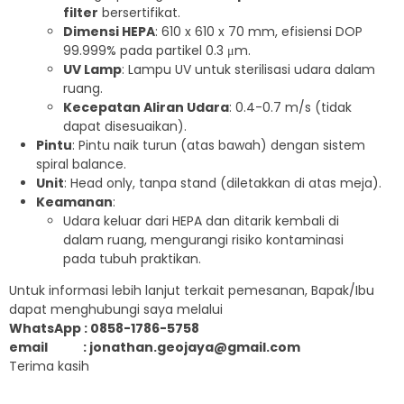
filter
bersertifikat.
Dimensi HEPA
: 610 x 610 x 70 mm, efisiensi DOP
99.999% pada partikel 0.3 μm.
UV Lamp
: Lampu UV untuk sterilisasi udara dalam
ruang.
Kecepatan Aliran Udara
: 0.4-0.7 m/s (tidak
dapat disesuaikan).
Pintu
: Pintu naik turun (atas bawah) dengan sistem
spiral balance.
Unit
: Head only, tanpa stand (diletakkan di atas meja).
Keamanan
:
Udara keluar dari HEPA dan ditarik kembali di
dalam ruang, mengurangi risiko kontaminasi
pada tubuh praktikan.
Untuk informasi lebih lanjut terkait pemesanan, Bapak/Ibu
dapat menghubungi saya melalui
WhatsApp : 0858-1786-5758
email : jonathan.geojaya@gmail.com
Terima kasih