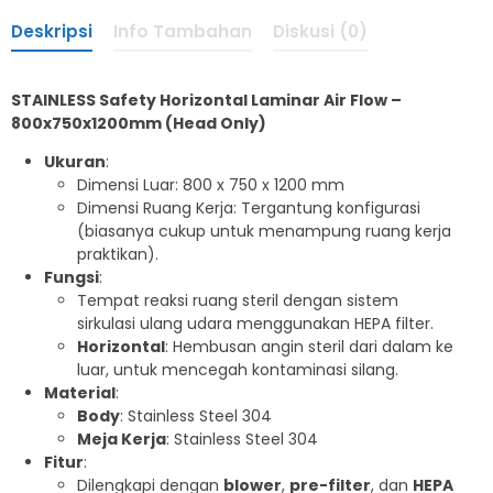
Deskripsi
Info Tambahan
Diskusi (0)
STAINLESS Safety Horizontal Laminar Air Flow –
800x750x1200mm (Head Only)
Ukuran
:
Dimensi Luar: 800 x 750 x 1200 mm
Dimensi Ruang Kerja: Tergantung konfigurasi
(biasanya cukup untuk menampung ruang kerja
praktikan).
Fungsi
:
Tempat reaksi ruang steril dengan sistem
sirkulasi ulang udara menggunakan HEPA filter.
Horizontal
: Hembusan angin steril dari dalam ke
luar, untuk mencegah kontaminasi silang.
Material
:
Body
: Stainless Steel 304
Meja Kerja
: Stainless Steel 304
Fitur
:
Dilengkapi dengan
blower
,
pre-filter
, dan
HEPA