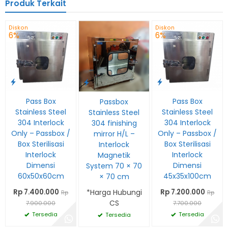
Produk Terkait
Diskon
Diskon
6%
6%
Pass Box
Pass Box
Passbox
Stainless Steel
Stainless Steel
Stainless Steel
304 Interlock
304 Interlock
304 finishing
Only – Passbox /
Only – Passbox /
mirror H/L –
Box Sterilisasi
Box Sterilisasi
Interlock
Interlock
Interlock
Magnetik
Dimensi
Dimensi
System 70 × 70
60x50x60cm
45x35x100cm
× 70 cm
*Harga Hubungi
Rp 7.400.000
Rp 7.200.000
Rp
Rp
CS
7.900.000
7.700.000
Tersedia
Tersedia
Tersedia