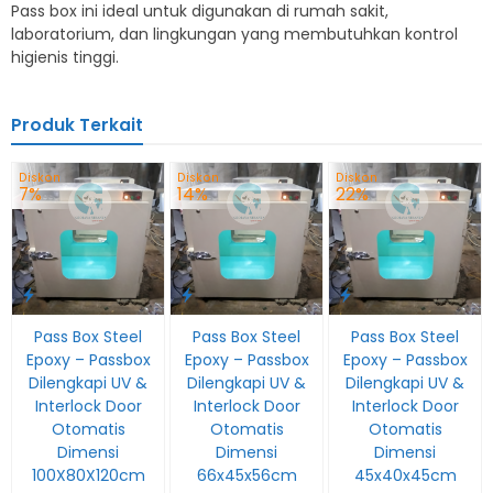
Pass box ini ideal untuk digunakan di rumah sakit,
laboratorium, dan lingkungan yang membutuhkan kontrol
higienis tinggi.
Produk Terkait
Diskon
Diskon
Diskon
7%
14%
22%
Pass Box Steel
Pass Box Steel
Pass Box Steel
Epoxy – Passbox
Epoxy – Passbox
Epoxy – Passbox
Dilengkapi UV &
Dilengkapi UV &
Dilengkapi UV &
Interlock Door
Interlock Door
Interlock Door
Otomatis
Otomatis
Otomatis
Dimensi
Dimensi
Dimensi
100X80X120cm
66x45x56cm
45x40x45cm