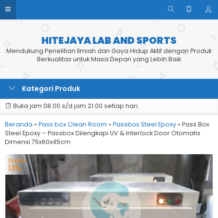
HITEJAYA LAB AND SPORTS
Mendukung Penelitian Ilmiah dan Gaya Hidup Aktif dengan Produk
Berkualitas untuk Masa Depan yang Lebih Baik
Kategori Produk
Buka jam 08.00 s/d jam 21.00 setiap hari
Beranda
»
Pass box Clean Room
»
Passbox Steel Epoxy
»
Pass Box
Steel Epoxy – Passbox Dilengkapi UV & Interlock Door Otomatis
Dimensi 75x60x45cm
Diskon
13%