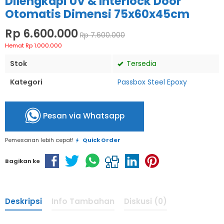
Dilengkapi UV & Interlock Door
Otomatis Dimensi 75x60x45cm
Rp 6.600.000
Rp 7.600.000
Hemat Rp 1.000.000
Stok
Tersedia
Kategori
Passbox Steel Epoxy
Pesan via Whatsapp
Pemesanan lebih cepat!
Quick Order
Bagikan ke
Deskripsi
Info Tambahan
Diskusi (0)