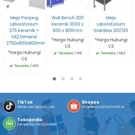
Meja Panjang
Wall Bench 300
Meja
Laboratorium
Keramik 3000 x
Laboratorium
275 Keramik +
600 x 800mm
Stainless 201/120
SA2 Dimensi
*Harga Hubungi
*Harga Hubungi
2750x800x800mm
CS
CS
*Harga Hubungi
Tersedia
/ WB
Tersedia
/ MLS
CS
Tersedia
/ MPL
TikTok
Shopee
tiktok.com/@julio_lab
shopee.co.id/samstuff.id
Tokopedia
tokopedia.com/juliolab