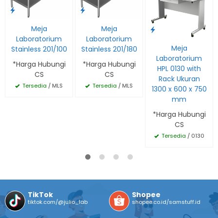
Meja
Meja
Laboratorium
Laboratorium
Meja
Stainless 201/100
Stainless 201/180
Laboratorium
*Harga Hubungi
*Harga Hubungi
HPL 0130 with
CS
CS
Rack Ukuran
Tersedia
/ MLS
Tersedia
/ MLS
1300 x 600 x 750
mm
*Harga Hubungi
CS
Tersedia
/ 0130
TikTok
Shopee
tiktok.com/@julio_lab
shopee.co.id/samstuff.id