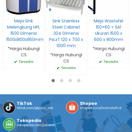
Meja Sink
Sink Stainless
Meja Wastafel
Melengkung HPL
Steel Cabinet
150×60 + SA1
1500 Dimensi
304 Dimensi
Ukuran 1500 x
1500x800x850mm
PxLxT 120 x 700 x
600 x 800mm
1000 mm
*Harga Hubungi
*Harga Hubungi
CS
*Harga Hubungi
CS
CS
Tersedia
Tersedia
Tersedia
TikTok
Shopee
tiktok.com/@julio_lab
shopee.co.id/samstuff.id
Tokopedia
tokopedia.com/juliolab