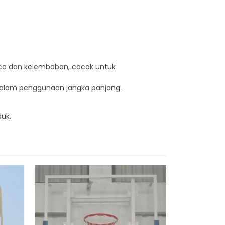
aca dan kelembaban, cocok untuk
dalam penggunaan jangka panjang.
uk.
Papan Pa
Wal
*Har