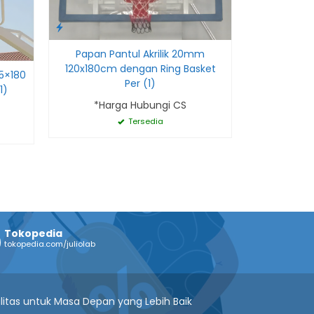
Papan Pantul Akrilik 20mm
120x180cm dengan Ring Basket
5×180
Per (1)
1)
*Harga Hubungi CS
Tersedia
Tokopedia
tokopedia.com/juliolab
litas untuk Masa Depan yang Lebih Baik