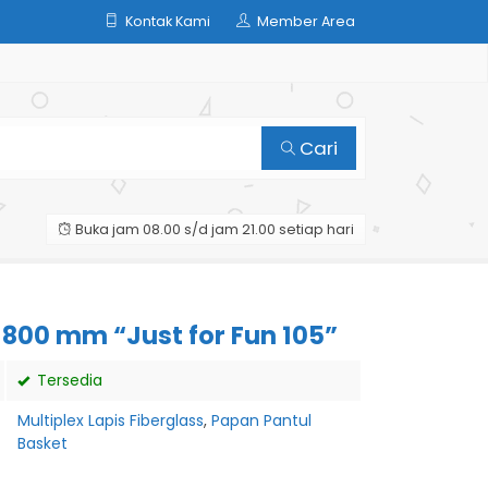
Kontak Kami
Member Area
Cari
Buka jam 08.00 s/d jam 21.00 setiap hari
1800 mm “Just for Fun 105”
Tersedia
Multiplex Lapis Fiberglass
,
Papan Pantul
Basket