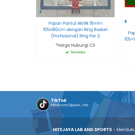
Papan Pantul Akrilik 15mm
105x180cm dengan Ring Basket
Pap
(Profesional) Ring Per 2
105×1
*Harga Hubungi CS
Tersedia
TikTok
tiktok.com/@julio_lab
HITEJAYA LAB AND SPORTS
- Mendukun