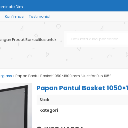
aminate Dim....
g
Konfirmasi
Testimonial
mensi: ±....
omatis - Pa....
engan Produk Berkualitas untuk
0x900x1200m....
0 x 600 x ....
ce Table for....
ic Resin)....
erglass
»
Papan Pantul Basket 1050×1800 mm “Just for Fun 105”
rurat Pada K....
Papan Pantul Basket 1050×
Stok
Kategori