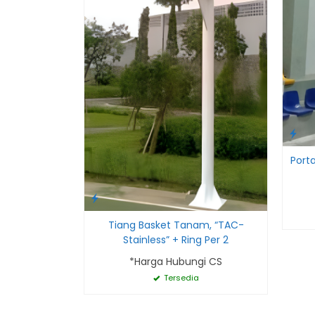
Port
Tiang Basket Tanam, “TAC-
Stainless” + Ring Per 2
*Harga Hubungi CS
Tersedia