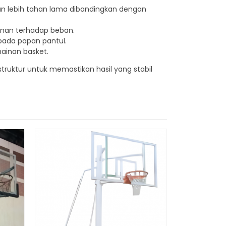
dan lebih tahan lama dibandingkan dengan
anan terhadap beban.
ada papan pantul.
ainan basket.
uktur untuk memastikan hasil yang stabil
Portable R
+
*Har