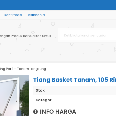
g
Konfirmasi
Testimonial
 x 600 x 750....
 Table for A....
engan Produk Berkualitas untuk
omatis - Pa....
: 1200x60....
i: ±4000 x....
g Per 2....
Ring Per 1 + Tanam Langsung
6 mm Ukuran....
Tiang Basket Tanam, 105 R
Stok
Kategori
INFO HARGA