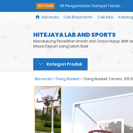
Kit Pengambilan Sampel Tanah....
HOT ITEM
Beranda
Cek Biaya Kirim
Cek Resi
Katalo
Meja Laboratorium STEEL 080 Ukuran 800
Meja Timbang Anti Gentar 60x60 Balance
HITEJAYA LAB AND SPORTS
Mendukung Penelitian Ilmiah dan Gaya Hidup Aktif d
Passbox Stainless Steel UV Interlock Ot
Masa Depan yang Lebih Baik
Meja Kerja Steel, MKS 11 - 120 Dimension 
Kategori Produk
Island Bench Stainless Steel 304 Dimens
Portable Basket Pipa – Model “PBP + Rin
Beranda
»
Tiang Basket
»
Tiang Basket Tanam, 105 
Island Bench, ISB-1 PR6 Phenolic Resin 