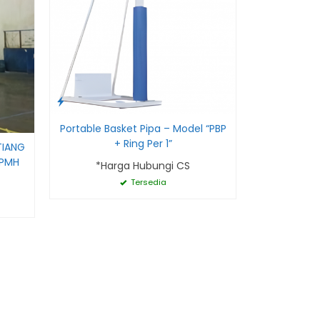
Portable Basket Pipa – Model “PBP
+ Ring Per 1”
TIANG
APMH
*Harga Hubungi CS
Tersedia