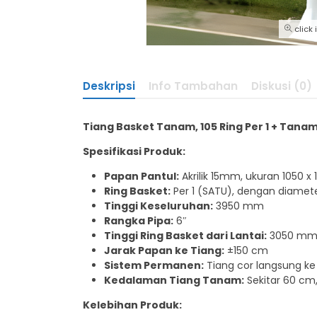
click
Deskripsi
Info Tambahan
Diskusi (0)
Tiang Basket Tanam, 105 Ring Per 1 + Tana
Spesifikasi Produk:
Papan Pantul:
Akrilik 15mm, ukuran 1050 
Ring Basket:
Per 1 (SATU), dengan diame
Tinggi Keseluruhan:
3950 mm
Rangka Pipa:
6″
Tinggi Ring Basket dari Lantai:
3050 m
Jarak Papan ke Tiang:
±150 cm
Sistem Permanen:
Tiang cor langsung k
Kedalaman Tiang Tanam:
Sekitar 60 cm,
Kelebihan Produk: