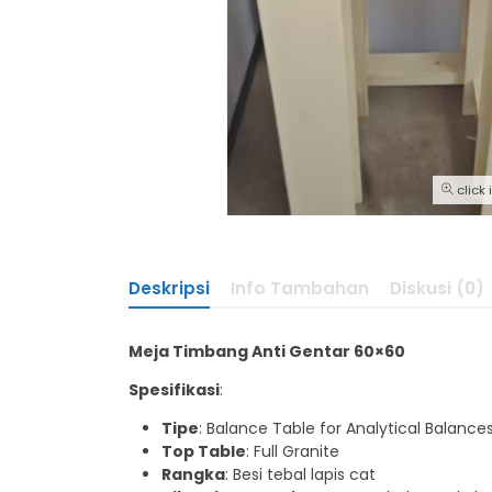
click
Deskripsi
Info Tambahan
Diskusi (0)
Meja Timbang Anti Gentar 60×60
Spesifikasi
:
Tipe
: Balance Table for Analytical Balance
Top Table
: Full Granite
Rangka
: Besi tebal lapis cat