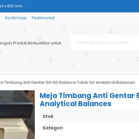
4 x 610 mm ....
g
Konfirmasi
Testimonial
00x600x1300m....
ofesional....
engan Produk Berkualitas untuk
imensi: 24....
600 x 200....
c Resin)....
x2400x800m....
a Timbang Anti Gentar 60×60 Balance Table for Analytical Balances
G TANGAN KRIOGE....
Meja Timbang Anti Gentar 6
Analytical Balances
Stok
Kategori