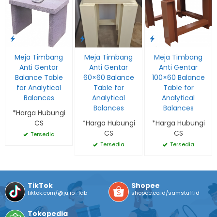
Meja Timbang
Meja Timbang
Meja Timbang
Anti Gentar
Anti Gentar
Anti Gentar
Balance Table
60×60 Balance
100×60 Balance
for Analytical
Table for
Table for
Balances
Analytical
Analytical
Balances
Balances
*Harga Hubungi
CS
*Harga Hubungi
*Harga Hubungi
CS
CS
Tersedia
Tersedia
Tersedia
TikTok
Shopee
tiktok.com/@julio_lab
shopee.co.id/samstuff.id
Tokopedia