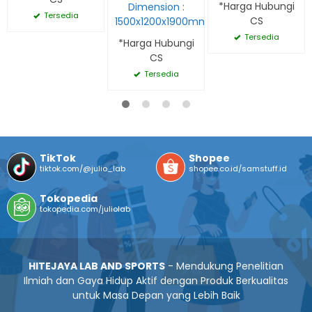
*Harga Hubungi
Dimension :
Tersedia
CS
1500x1200x1900mm
Tersedia
*Harga Hubungi
CS
Tersedia
TikTok
Shopee
tiktok.com/@julio_lab
shopee.co.id/samstuff.id
Tokopedia
tokopedia.com/juliolab
HITEJAYA LAB AND SPORTS
- Mendukung Penelitian
Ilmiah dan Gaya Hidup Aktif dengan Produk Berkualitas
untuk Masa Depan yang Lebih Baik