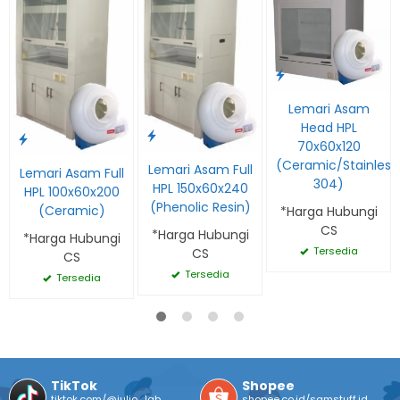
Lemari Asam
Head HPL
70x60x120
(Ceramic/Stainless
Lemari Asam Full
Lemari Asam Full
304)
HPL 150x60x240
HPL 100x60x200
(Phenolic Resin)
(Ceramic)
*Harga Hubungi
CS
*Harga Hubungi
*Harga Hubungi
Tersedia
CS
CS
Tersedia
Tersedia
TikTok
Shopee
tiktok.com/@julio_lab
shopee.co.id/samstuff.id