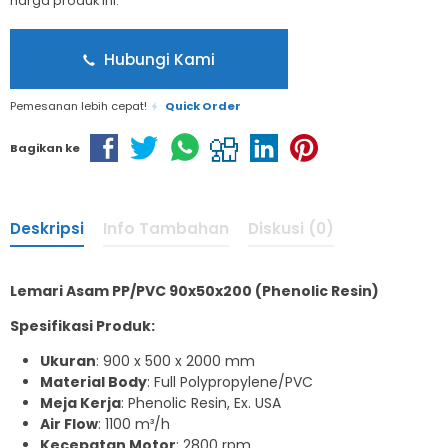
harga produk ini.
Hubungi Kami
Pemesanan lebih cepat!
Quick Order
Bagikan ke
Deskripsi
Info Tambahan
Diskusi (0)
Lemari Asam PP/PVC 90x50x200 (Phenolic Resin)
Spesifikasi Produk:
Ukuran
: 900 x 500 x 2000 mm
Material Body
: Full Polypropylene/PVC
Meja Kerja
: Phenolic Resin, Ex. USA
Air Flow
: 1100 m³/h
Kecepatan Motor
: 2800 rpm