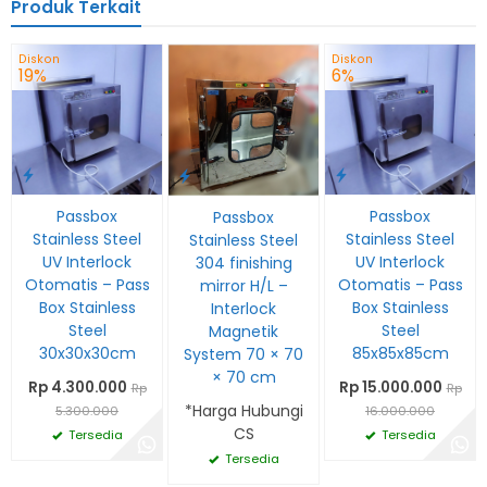
Produk Terkait
Diskon
Diskon
19%
6%
Passbox
Passbox
Passbox
Stainless Steel
Stainless Steel
Stainless Steel
UV Interlock
UV Interlock
304 finishing
Otomatis – Pass
Otomatis – Pass
mirror H/L –
Box Stainless
Box Stainless
Interlock
Steel
Steel
Magnetik
30x30x30cm
85x85x85cm
System 70 × 70
× 70 cm
Rp 4.300.000
Rp 15.000.000
Rp
Rp
*Harga Hubungi
5.300.000
16.000.000
CS
Tersedia
Tersedia
Tersedia