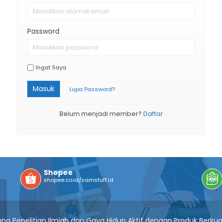
Password
Ingat Saya
Masuk
Lupa Password?
Belum menjadi member?
Daftar
Shopee
shopee.co.id/samstuff.id
g Penelitian Ilmiah dan Gaya Hidup Aktif dengan Produk Berkua