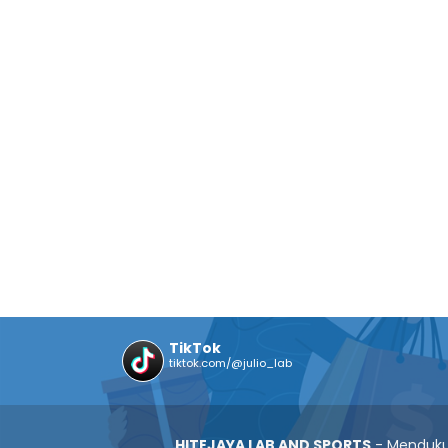
TikTok
tiktok.com/@julio_lab
HITEJAYA LAB AND SPORTS
- Mendukun