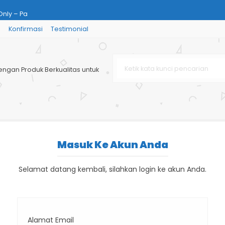
Only – Pa
g
Konfirmasi
Testimonial
Miror Dimensi 1
ng Per
engan Produk Berkualitas untuk
x 600 x 200
less Steel 3
0 dengan Ring B
g Per 1 + Tan
Masuk Ke Akun Anda
nce Table for
Selamat datang kembali, silahkan login ke akun Anda.
Alamat Email