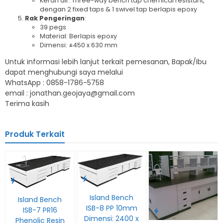
Keran air: Three-way bench tap chemical resistant,
dengan 2 fixed taps & 1 swivel tap berlapis epoxy
Rak Pengeringan
:
39 pegs
Material: Berlapis epoxy
Dimensi: ±450 x 630 mm
Untuk informasi lebih lanjut terkait pemesanan, Bapak/Ibu
dapat menghubungi saya melalui
WhatsApp : 0858-1786-5758
email : jonathan.geojaya@gmail.com
Terima kasih
Produk Terkait
Island Bench
Island Bench
ISB-8 PP 10mm
ISB-7 PR16
Dimensi: 2400 x
Phenolic Resin