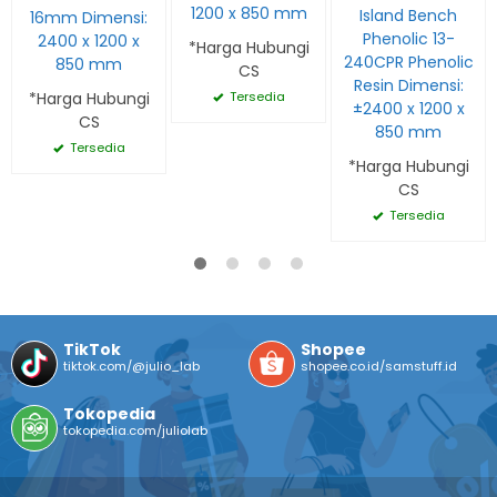
1200 x 850 mm
Island Bench
16mm Dimensi:
Phenolic 13-
2400 x 1200 x
*Harga Hubungi
240CPR Phenolic
850 mm
CS
Resin Dimensi:
*Harga Hubungi
Tersedia
±2400 x 1200 x
CS
850 mm
Tersedia
*Harga Hubungi
CS
Tersedia
TikTok
Shopee
tiktok.com/@julio_lab
shopee.co.id/samstuff.id
Tokopedia
tokopedia.com/juliolab