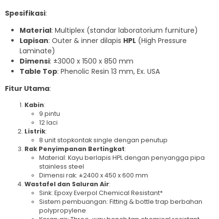
Spesifikasi
:
Material
: Multiplex (standar laboratorium furniture)
Lapisan
: Outer & inner dilapis
HPL
(High Pressure
Laminate)
Dimensi
: ±3000 x 1500 x 850 mm
Table Top
: Phenolic Resin 13 mm, Ex. USA
Fitur Utama
:
Kabin
:
9 pintu
12 laci
Listrik
:
8 unit stopkontak single dengan penutup
Rak Penyimpanan Bertingkat
:
Material: Kayu berlapis HPL dengan penyangga pipa
stainless steel
Dimensi rak: ±2400 x 450 x 600 mm
Wastafel dan Saluran Air
:
Sink: Epoxy Everpol Chemical Resistant*
Sistem pembuangan: Fitting & bottle trap berbahan
polypropylene