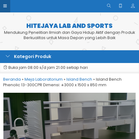
HITEJAYA LAB AND SPORTS
Mendukung Penelitian Ilmiah dan Gaya Hidup Aktif dengan Produk
Berkualitas untuk Masa Depan yang Lebih Baik
Kategori Produk
Buka jam 08.00 s/d jam 21.00 setiap hari
Beranda
»
Meja Laboratorium
»
Island Bench
»
Island Bench
Phenolic 13-300CPR Dimensi: ±3000 x 1500 x 850 mm