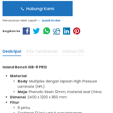
Hubungi Kami
Pemesanan lebih cepat!
Quick Order
Bagikan ke
Deskripsi
Info Tambahan
Diskusi (0)
Island Bench ISB-8 PR12
Material
:
Body
: Multiplex dengan lapisan High Pressure
Laminate (HPL).
Meja
: Phenolic Resin 12mm, material asal China.
Dimensi
: 2400 x 1200 x 850 mm
Fitur
:
6 pintu.