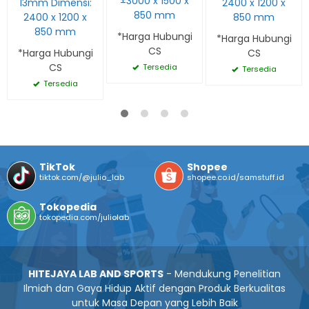
±3000 x 1500 x
13mm Dimensi:
2400 x 1200 x
850 mm
2400 x 1200 x
850 mm
850 mm
*Harga Hubungi
*Harga Hubungi
CS
*Harga Hubungi
CS
CS
Tersedia
Tersedia
Tersedia
TikTok
Shopee
tiktok.com/@julio_lab
shopee.co.id/samstuff.id
Tokopedia
tokopedia.com/juliolab
HITEJAYA LAB AND SPORTS
- Mendukung Penelitian
Ilmiah dan Gaya Hidup Aktif dengan Produk Berkualitas
untuk Masa Depan yang Lebih Baik